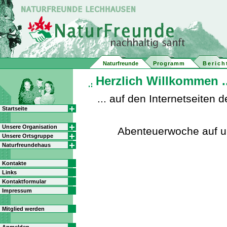
Naturfreunde
Programm
Berich
Herzlich Willkommen ..
... auf den Internetseite
Startseite
Unsere Organisation
Abenteuerwoche auf 
Unsere Ortsgruppe
Naturfreundehaus
Kontakte
Links
Kontaktformular
Impressum
Mitglied werden