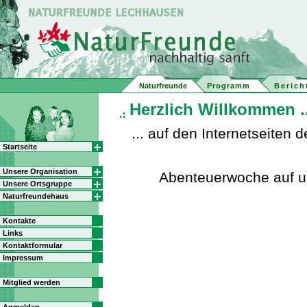
Naturfreunde
Programm
Berich
Herzlich Willkommen ..
... auf den Internetseite
Startseite
Unsere Organisation
Abenteuerwoche auf 
Unsere Ortsgruppe
Naturfreundehaus
Kontakte
Links
Kontaktformular
Impressum
Mitglied werden