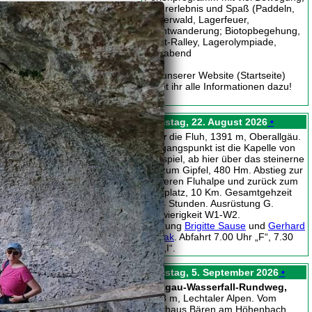
Naturerlebnis und Spaß (Paddeln,
Kletterwald, Lagerfeuer,
Nachtwanderung; Biotopbegehung,
Stadt-Ralley, Lagerolympiade,
Festabend
Auf unserer Website (Startseite)
findet ihr alle Informationen dazu!
Samstag, 22. August 2026
•
Über
die Fluh, 1391 m, Oberallgäu.
Ausgangspunkt ist die Kapelle von
Hagspiel, ab hier über das steinerne
Tor zum Gipfel, 480 Hm. Abstieg zur
vorderen Fluhalpe und zurück zum
Parkplatz, 10 Km. Gesamtgehzeit
ca. 4 Stunden. Ausrüstung G.
Schwierigkeit W1-W2.
Führung
Brigitte Sause
und
Gerhard
Nowak
. Abfahrt 7.00 Uhr „F“, 7.30
Uhr „I“.
Samstag, 5. September 2026
•
Holzgau-Wasserfall-Rundweg,
1358 m, Lechtaler Alpen. Vom
Gasthaus Bären am Höhenbach