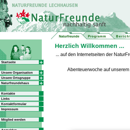
Naturfreunde
Programm
Berich
Herzlich Willkommen ...
... auf den Internetseiten der Natu
Startseite
Abenteuerwoche auf unserem
Unsere Organisation
Unsere Ortsgruppe
Naturfreundehaus
Kontakte
Links
Kontaktformular
Impressum
Mitglied werden