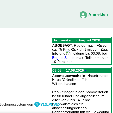
Anmelden
Donnerstag, 6. August 2026
•
ABGESAGT:
Radtour nach Füssen,
ca. 75 Km, Rückfahrt mit dem Zug.
Info und Anmeldung bis 03.08. bei
Brigitte Sause
, max. Teilnehmerzahl
10 Personen.
08.08. - 17.08.2026
•
Abenteuerwoche
im Naturfreunde
Haus "Gründlmoos" in
Wiffertshausen
Das Zeltlager in den Sommerferien
ist für Kinder und Jugendliche im
Alter von 8 bis 14 Jahre
Es erwartet dich ein
Buchungssystem von
abwechslungsreiches
Ferienprogramm mit viel Bewegung,