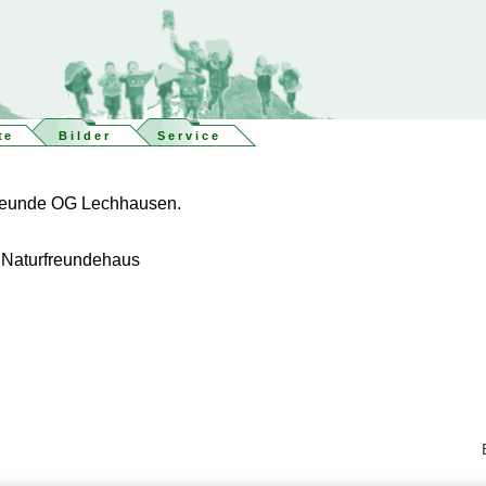
te
Bilder
Service
rFreunde OG Lechhausen.
 Naturfreundehaus