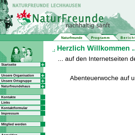
Naturfreunde
Programm
Berich
Herzlich Willkommen ..
... auf den Internetseite
Startseite
Unsere Organisation
Abenteuerwoche auf 
Unsere Ortsgruppe
Naturfreundehaus
Kontakte
Links
Kontaktformular
Impressum
Mitglied werden