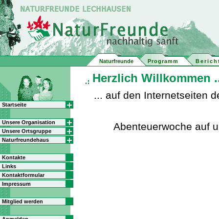
Naturfreunde
Programm
Berich
Herzlich Willkommen ..
... auf den Internetseite
Startseite
Unsere Organisation
Abenteuerwoche auf 
Unsere Ortsgruppe
Naturfreundehaus
Kontakte
Links
Kontaktformular
Impressum
Mitglied werden