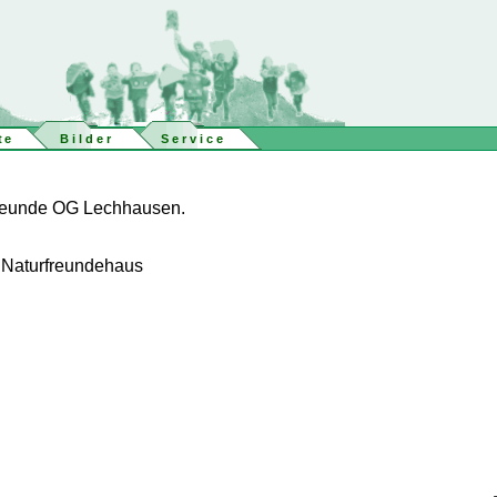
te
Bilder
Service
rFreunde OG Lechhausen.
 Naturfreundehaus