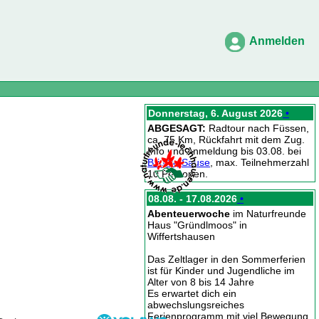
Anmelden
Donnerstag, 6. August 2026
•
ABGESAGT:
Radtour nach Füssen,
ca. 75 Km, Rückfahrt mit dem Zug.
Info und Anmeldung bis 03.08. bei
Brigitte Sause
, max. Teilnehmerzahl
10 Personen.
08.08. - 17.08.2026
•
Abenteuerwoche
im Naturfreunde
Haus "Gründlmoos" in
Wiffertshausen
Das Zeltlager in den Sommerferien
ist für Kinder und Jugendliche im
Alter von 8 bis 14 Jahre
Es erwartet dich ein
abwechslungsreiches
Ferienprogramm mit viel Bewegung,