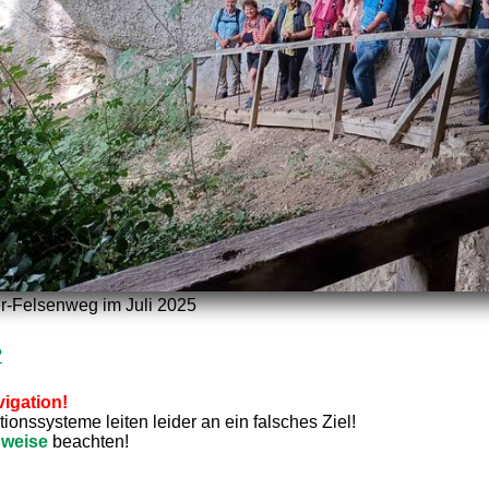
r-Felsenweg im Juli 2025
?
igation!
onssysteme leiten leider an ein falsches Ziel!
nweise
beachten!