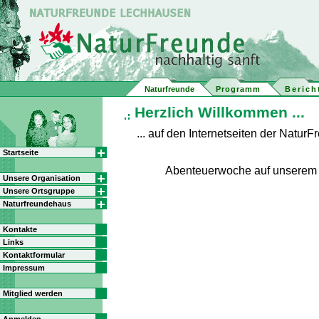
Naturfreunde
Programm
Berich
Herzlich Willkommen ...
... auf den Internetseiten der Natu
Startseite
Abenteuerwoche auf unserem
Unsere Organisation
Unsere Ortsgruppe
Naturfreundehaus
Kontakte
Links
Kontaktformular
Impressum
Mitglied werden