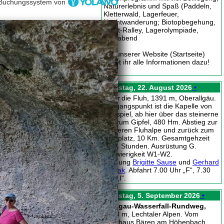
Buchungssystem von
Naturerlebnis und Spaß (Paddeln,
Kletterwald, Lagerfeuer,
Nachtwanderung; Biotopbegehung,
Stadt-Ralley, Lagerolympiade,
Festabend
Auf unserer Website (Startseite)
findet ihr alle Informationen dazu!
Samstag, 22. August 2026
•
Über
die Fluh, 1391 m, Oberallgäu.
Ausgangspunkt ist die Kapelle von
Hagspiel, ab hier über das steinerne
Tor zum Gipfel, 480 Hm. Abstieg zur
vorderen Fluhalpe und zurück zum
Parkplatz, 10 Km. Gesamtgehzeit
ca. 4 Stunden. Ausrüstung G.
Schwierigkeit W1-W2.
Führung
Brigitte Sause
und
Gerhard
Nowak
. Abfahrt 7.00 Uhr „F“, 7.30
Uhr „I“.
Samstag, 5. September 2026
•
Holzgau-Wasserfall-Rundweg,
1358 m, Lechtaler Alpen. Vom
Gasthaus Bären am Höhenbach