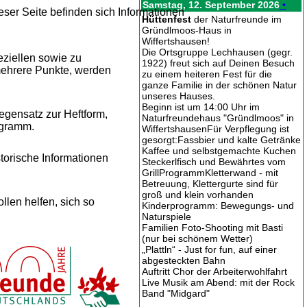
Samstag, 12. September 2026
•
ieser Seite befinden sich Informationen
Hüttenfest
der Naturfreunde im
Gründlmoos-Haus in
Wiffertshausen!
Die Ortsgruppe Lechhausen (gegr.
ziellen sowie zu
1922) freut sich auf Deinen Besuch
 mehrere Punkte, werden
zu einem heiteren Fest für die
ganze Familie in der schönen Natur
unseres Hauses.
Beginn ist um 14:00 Uhr im
gensatz zur Heftform,
Naturfreundehaus "Gründlmoos" in
ogramm.
WiffertshausenFür Verpflegung ist
gesorgt:Fassbier und kalte Getränke
Kaffee und selbstgemachte Kuchen
storische Informationen
Steckerlfisch und Bewährtes vom
GrillProgrammKletterwand - mit
Betreuung, Klettergurte sind für
groß und klein vorhanden
ollen helfen, sich so
Kinderprogramm: Bewegungs- und
Naturspiele
Familien Foto-Shooting mit Basti
(nur bei schönem Wetter)
„Plattln“ - Just for fun, auf einer
abgesteckten Bahn
Auftritt Chor der Arbeiterwohlfahrt
Live Musik am Abend: mit der Rock
Band "Midgard"