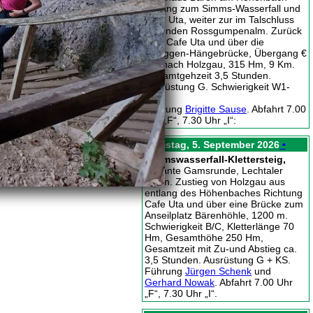
entlang zum Simms-Wasserfall und
Cafe Uta, weiter zur im Talschluss
liegenden Rossgumpenalm. Zurück
zum Cafe Uta und über die
Schiggen-Hängebrücke, Übergang €
2,-, nach Holzgau, 315 Hm, 9 Km.
Gesamtgehzeit 3,5 Stunden.
Ausrüstung G. Schwierigkeit W1-
W2.
Führung
Brigitte Sause
. Abfahrt 7.00
Uhr „F“, 7.30 Uhr „I“:
Samstag, 5. September 2026
•
Simmswasserfall-Klettersteig,
Variante Gamsrunde, Lechtaler
Alpen. Zustieg von Holzgau aus
entlang des Höhenbaches Richtung
Cafe Uta und über eine Brücke zum
Anseilplatz Bärenhöhle, 1200 m.
Schwierigkeit B/C, Kletterlänge 70
Hm, Gesamthöhe 250 Hm,
Gesamtzeit mit Zu-und Abstieg ca.
3,5 Stunden. Ausrüstung G + KS.
Führung
Jürgen Schenk
und
Gerhard Nowak
. Abfahrt 7.00 Uhr
„F“, 7.30 Uhr „I“.