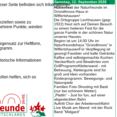
Samstag, 12. September 2026
•
ieser Seite befinden sich Informationen
Hüttenfest
der Naturfreunde im
Gründlmoos-Haus in
Wiffertshausen!
Die Ortsgruppe Lechhausen (gegr.
ziellen sowie zu
1922) freut sich auf Deinen Besuch
 mehrere Punkte, werden
zu einem heiteren Fest für die
ganze Familie in der schönen Natur
unseres Hauses.
Beginn ist um 14:00 Uhr im
gensatz zur Heftform,
Naturfreundehaus "Gründlmoos" in
ogramm.
WiffertshausenFür Verpflegung ist
gesorgt:Fassbier und kalte Getränke
Kaffee und selbstgemachte Kuchen
storische Informationen
Steckerlfisch und Bewährtes vom
GrillProgrammKletterwand - mit
Betreuung, Klettergurte sind für
groß und klein vorhanden
ollen helfen, sich so
Kinderprogramm: Bewegungs- und
Naturspiele
Familien Foto-Shooting mit Basti
(nur bei schönem Wetter)
„Plattln“ - Just for fun, auf einer
abgesteckten Bahn
Auftritt Chor der Arbeiterwohlfahrt
Live Musik am Abend: mit der Rock
Band "Midgard"