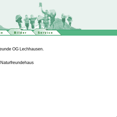
te
Bilder
Service
rFreunde OG Lechhausen.
 Naturfreundehaus