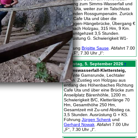
entlang zum Simms-Wasserfall und
Cafe Uta, weiter zur im Talschluss
liegenden Rossgumpenalm. Zurück
zum Cafe Uta und über die
Schiggen-Hängebrücke, Übergang €
2,-, nach Holzgau, 315 Hm, 9 Km.
Gesamtgehzeit 3,5 Stunden.
Ausrüstung G. Schwierigkeit W1-
W2.
Führung
Brigitte Sause
. Abfahrt 7.00
Uhr „F“, 7.30 Uhr „I“:
Samstag, 5. September 2026
•
Simmswasserfall-Klettersteig,
Variante Gamsrunde, Lechtaler
Alpen. Zustieg von Holzgau aus
entlang des Höhenbaches Richtung
Cafe Uta und über eine Brücke zum
Anseilplatz Bärenhöhle, 1200 m.
Schwierigkeit B/C, Kletterlänge 70
Hm, Gesamthöhe 250 Hm,
Gesamtzeit mit Zu-und Abstieg ca.
3,5 Stunden. Ausrüstung G + KS.
Führung
Jürgen Schenk
und
Gerhard Nowak
. Abfahrt 7.00 Uhr
„F“, 7.30 Uhr „I“.