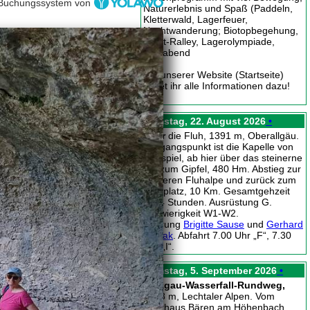
Buchungssystem von
Naturerlebnis und Spaß (Paddeln,
Kletterwald, Lagerfeuer,
Nachtwanderung; Biotopbegehung,
Stadt-Ralley, Lagerolympiade,
Festabend
Auf unserer Website (Startseite)
findet ihr alle Informationen dazu!
Samstag, 22. August 2026
•
Über
die Fluh, 1391 m, Oberallgäu.
Ausgangspunkt ist die Kapelle von
Hagspiel, ab hier über das steinerne
Tor zum Gipfel, 480 Hm. Abstieg zur
vorderen Fluhalpe und zurück zum
Parkplatz, 10 Km. Gesamtgehzeit
ca. 4 Stunden. Ausrüstung G.
Schwierigkeit W1-W2.
Führung
Brigitte Sause
und
Gerhard
Nowak
. Abfahrt 7.00 Uhr „F“, 7.30
Uhr „I“.
Samstag, 5. September 2026
•
Holzgau-Wasserfall-Rundweg,
1358 m, Lechtaler Alpen. Vom
Gasthaus Bären am Höhenbach