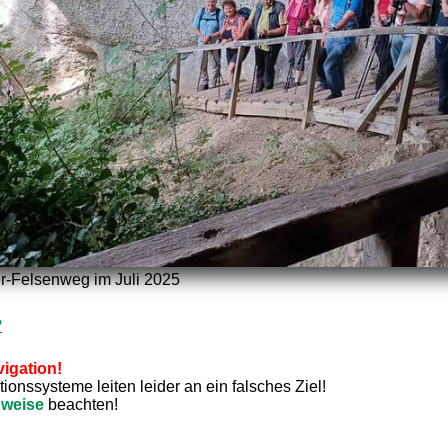
r-Felsenweg im Juli 2025
?
igation!
onssysteme leiten leider an ein falsches Ziel!
nweise
beachten!