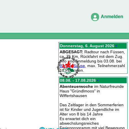
Anmelden
Donnerstag, 6. August 2026
•
ABGESAGT:
Radtour nach Füssen,
ca. 75 Km, Rückfahrt mit dem Zug.
Info und Anmeldung bis 03.08. bei
Brigitte Sause
, max. Teilnehmerzahl
10 Personen.
08.08. - 17.08.2026
•
Abenteuerwoche
im Naturfreunde
Haus "Gründlmoos" in
Wiffertshausen
Das Zeltlager in den Sommerferien
ist für Kinder und Jugendliche im
Alter von 8 bis 14 Jahre
Es erwartet dich ein
abwechslungsreiches
Ferienprogramm mit viel Bewegung,