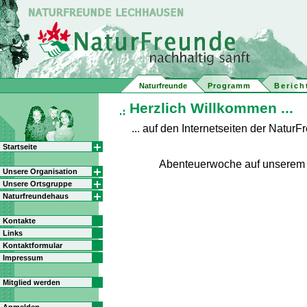
Naturfreunde
Programm
Berich
Herzlich Willkommen ...
... auf den Internetseiten der Natu
Startseite
Abenteuerwoche auf unserem
Unsere Organisation
Unsere Ortsgruppe
Naturfreundehaus
Kontakte
Links
Kontaktformular
Impressum
Mitglied werden