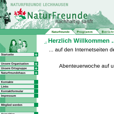
Naturfreunde
Programm
Berich
Herzlich Willkommen ..
... auf den Internetseite
Startseite
Unsere Organisation
Abenteuerwoche auf 
Unsere Ortsgruppe
Naturfreundehaus
Kontakte
Links
Kontaktformular
Impressum
Mitglied werden