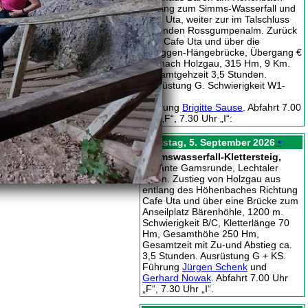
entlang zum Simms-Wasserfall und
Cafe Uta, weiter zur im Talschluss
liegenden Rossgumpenalm. Zurück
zum Cafe Uta und über die
Schiggen-Hängebrücke, Übergang €
2,-, nach Holzgau, 315 Hm, 9 Km.
Gesamtgehzeit 3,5 Stunden.
Ausrüstung G. Schwierigkeit W1-
W2.
Führung
Brigitte Sause
. Abfahrt 7.00
Uhr „F“, 7.30 Uhr „I“:
Samstag, 5. September 2026
•
Simmswasserfall-Klettersteig,
Variante Gamsrunde, Lechtaler
Alpen. Zustieg von Holzgau aus
entlang des Höhenbaches Richtung
Cafe Uta und über eine Brücke zum
Anseilplatz Bärenhöhle, 1200 m.
Schwierigkeit B/C, Kletterlänge 70
Hm, Gesamthöhe 250 Hm,
Gesamtzeit mit Zu-und Abstieg ca.
3,5 Stunden. Ausrüstung G + KS.
Führung
Jürgen Schenk
und
Gerhard Nowak
. Abfahrt 7.00 Uhr
„F“, 7.30 Uhr „I“.