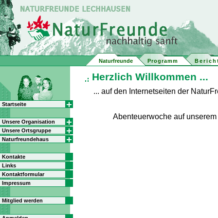
Naturfreunde
Programm
Berich
Herzlich Willkommen ...
... auf den Internetseiten der Natu
Startseite
Abenteuerwoche auf unserem
Unsere Organisation
Unsere Ortsgruppe
Naturfreundehaus
Kontakte
Links
Kontaktformular
Impressum
Mitglied werden