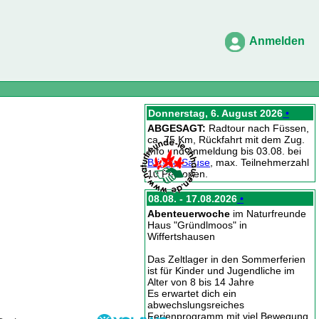
Anmelden
Donnerstag, 6. August 2026
•
ABGESAGT:
Radtour nach Füssen,
ca. 75 Km, Rückfahrt mit dem Zug.
Info und Anmeldung bis 03.08. bei
Brigitte Sause
, max. Teilnehmerzahl
10 Personen.
08.08. - 17.08.2026
•
Abenteuerwoche
im Naturfreunde
Haus "Gründlmoos" in
Wiffertshausen
Das Zeltlager in den Sommerferien
ist für Kinder und Jugendliche im
Alter von 8 bis 14 Jahre
Es erwartet dich ein
abwechslungsreiches
Ferienprogramm mit viel Bewegung,