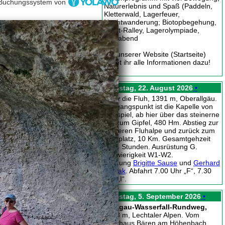
Buchungssystem von
Naturerlebnis und Spaß (Paddeln,
Kletterwald, Lagerfeuer,
Nachtwanderung; Biotopbegehung,
Stadt-Ralley, Lagerolympiade,
Festabend
Auf unserer Website (Startseite)
findet ihr alle Informationen dazu!
Samstag, 22. August 2026
•
Über
die Fluh, 1391 m, Oberallgäu.
Ausgangspunkt ist die Kapelle von
Hagspiel, ab hier über das steinerne
Tor zum Gipfel, 480 Hm. Abstieg zur
vorderen Fluhalpe und zurück zum
Parkplatz, 10 Km. Gesamtgehzeit
ca. 4 Stunden. Ausrüstung G.
Schwierigkeit W1-W2.
Führung
Brigitte Sause
und
Gerhard
Nowak
. Abfahrt 7.00 Uhr „F“, 7.30
Uhr „I“.
Samstag, 5. September 2026
•
Holzgau-Wasserfall-Rundweg,
1358 m, Lechtaler Alpen. Vom
Gasthaus Bären am Höhenbach