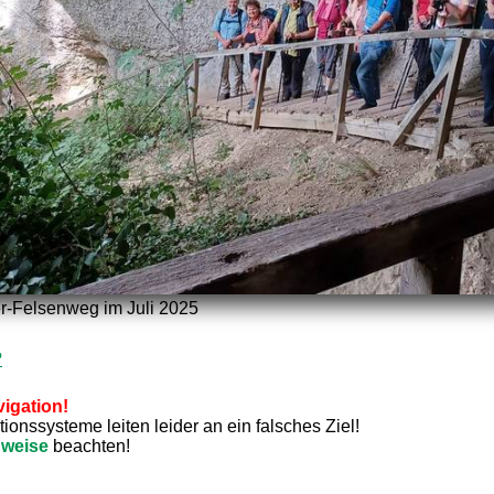
r-Felsenweg im Juli 2025
?
igation!
onssysteme leiten leider an ein falsches Ziel!
nweise
beachten!