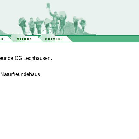
te
Bilder
Service
rFreunde OG Lechhausen.
 Naturfreundehaus