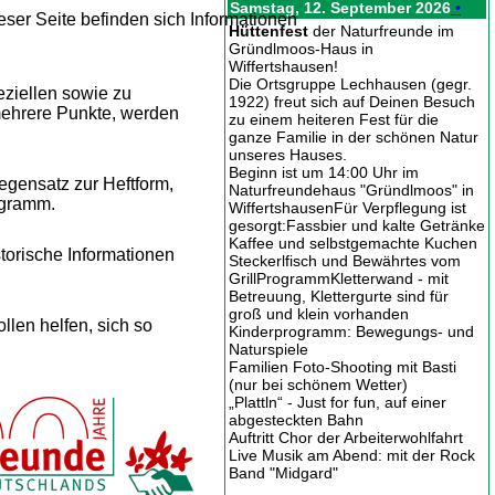
Samstag, 12. September 2026
•
ieser Seite befinden sich Informationen
Hüttenfest
der Naturfreunde im
Gründlmoos-Haus in
Wiffertshausen!
Die Ortsgruppe Lechhausen (gegr.
ziellen sowie zu
1922) freut sich auf Deinen Besuch
 mehrere Punkte, werden
zu einem heiteren Fest für die
ganze Familie in der schönen Natur
unseres Hauses.
Beginn ist um 14:00 Uhr im
gensatz zur Heftform,
Naturfreundehaus "Gründlmoos" in
ogramm.
WiffertshausenFür Verpflegung ist
gesorgt:Fassbier und kalte Getränke
Kaffee und selbstgemachte Kuchen
storische Informationen
Steckerlfisch und Bewährtes vom
GrillProgrammKletterwand - mit
Betreuung, Klettergurte sind für
groß und klein vorhanden
ollen helfen, sich so
Kinderprogramm: Bewegungs- und
Naturspiele
Familien Foto-Shooting mit Basti
(nur bei schönem Wetter)
„Plattln“ - Just for fun, auf einer
abgesteckten Bahn
Auftritt Chor der Arbeiterwohlfahrt
Live Musik am Abend: mit der Rock
Band "Midgard"