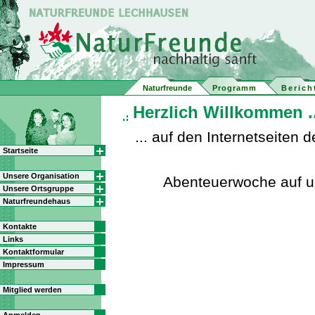
Naturfreunde
Programm
Berich
Herzlich Willkommen ..
... auf den Internetseite
Startseite
Unsere Organisation
Abenteuerwoche auf 
Unsere Ortsgruppe
Naturfreundehaus
Kontakte
Links
Kontaktformular
Impressum
Mitglied werden