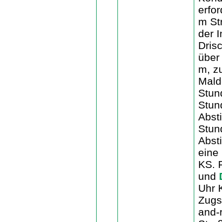
erfo
m St
der 
Dris
über
m, z
Mald
Stun
Stun
Abst
Stun
Abst
eine
KS. 
und
Uhr 
Zugs
and-r