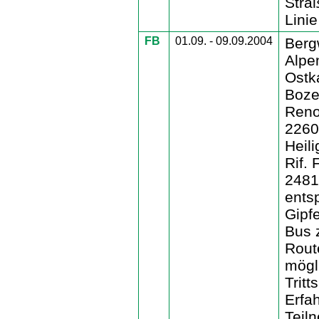
Stra
Linie
FB
01.09. - 09.09.2004
Berg
Alpen
Ostk
Boze
Reno
2260
Heil
Rif. 
2481
ents
Gipf
Bus 
Rout
mögl
Tritt
Erfah
Teil