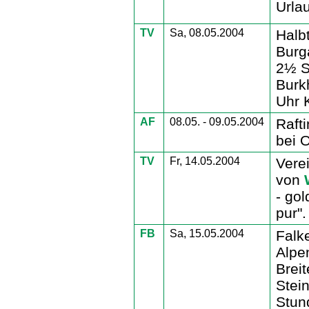
Urlau
TV
Sa, 08.05.2004
Halb
Burg
2½ S
Burk
Uhr K
AF
08.05. - 09.05.2004
Raft
bei 
TV
Fr, 14.05.2004
Vere
von
- go
pur"
FB
Sa, 15.05.2004
Falk
Alpe
Brei
Stei
Stun