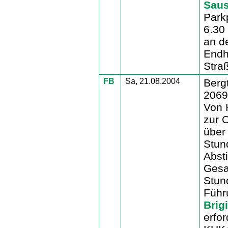
Sau
Park
6.30
an d
Endha
Stra
FB
Sa, 21.08.2004
Berg
2069
Von 
zur 
über
Stun
Abst
Gesa
Stun
Füh
Brig
erfor