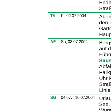
Endha
Stra
TV
Fr, 02.07.2004
Aben
den 
Gart
Haup
AF
Sa, 03.07.2004
Berg
auf 
Führ
Sau
Abfa
Park
Uhr 
Stra
Linie
SG
04.07. - 10.07.2004
Urla
See.
Würs