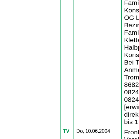
Famil
Kons
OG L
Bezi
Famil
Klet
Halb
Kons
Bei 
Anme
Trom
8682
0824
0824
[erw
dire
bis 1
TV
Do, 10.06.2004
Fron