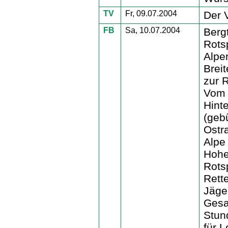
TV
Fr, 09.07.2004
Der V
FB
Sa, 10.07.2004
Berg
Rots
Alpe
Brei
zur 
Vom 
Hinte
(gebü
Ostr
Alpe
Hohe
Rotsp
Rett
Jäger
Gesa
Stun
für L