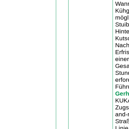
Wann
Kühg
mögl
Stui
Hint
Kuts
Nach
Erfr
eine
Gesa
Stund
erfor
Füh
Gerh
KUKA
Zugs
and-r
Stra
Linie