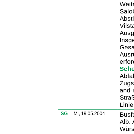
Weit
Salo
Abst
Vilst
Ausg
Insg
Gesa
Ausrü
erfo
Sch
Abfa
Zugs
and-r
Stra
Linie
SG
Mi, 19.05.2004
Busf
Alb. 
Würs