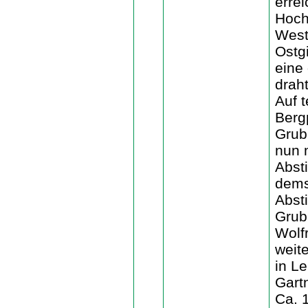
erre
Hoch
West
Ostg
eine
draht
Auf 
Berg
Grub
nun 
Abst
dems
Abst
Grub
Wolf
weit
in L
Gart
Ca. 