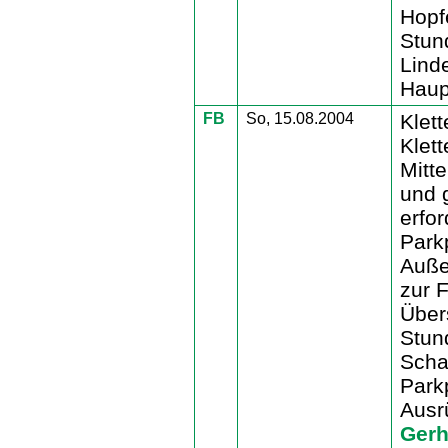
Hopf
Stun
Lind
Haup
FB
So, 15.08.2004
Klet
Klett
Mitte
und 
erfor
Parkp
Auße
zur 
Übers
Stun
Scha
Park
Ausr
Gerh