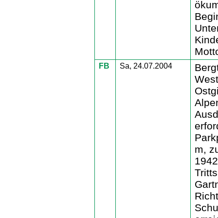
ökum
Begi
Unte
Kind
Motto
FB
Sa, 24.07.2004
Berg
West
Ostg
Alpen
Ausd
erfor
Park
m, z
1942
Trit
Gart
Richt
Schu