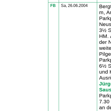
FB
Sa, 26.06.2004
Berg
m, A
Park
Neus
3½ S
HM. 
der 
weit
Pilg
Park
6½ St
und K
Ausr
Jürg
Sau
Park
7.30
an d