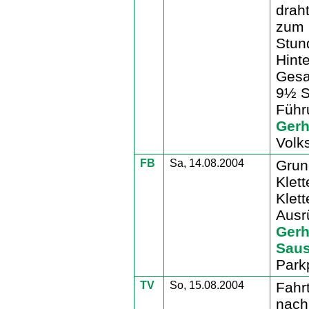
drah
zum 
Stun
Hint
Gesa
9½ S
Füh
Gerh
Volks
FB
Sa, 14.08.2004
Grun
Klett
Klett
Ausr
Gerh
Sau
Park
TV
So, 15.08.2004
Fahr
nach