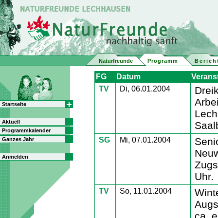
Naturfreunde
Programm
Berich
FG
Datum
Verans
TV
Di, 06.01.2004
Dreik
Arbe
Startseite
Lech
Aktuell
Saal
Programmkalender
SG
Mi, 07.01.2004
Seni
Ganzes Jahr
Neuw
Anmelden
Zugs
Uhr.
TV
So, 11.01.2004
Wint
Augs
ca. 