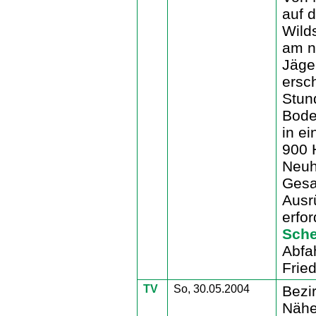
auf 
Wild
am n
Jäger
ersc
Stun
Bode
in ei
900 
Neuh
Gesa
Ausrü
erfo
Sch
Abfah
Frie
TV
So, 30.05.2004
Bezi
Nähe