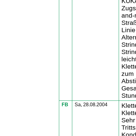
KUKA
Zugs
and-r
Stra
Linie
Alter
Stri
Stri
leic
Klet
zum 
Abst
Gesa
Stun
FB
Sa, 28.08.2004
Klett
Klett
Sehr 
Tritt
Kond