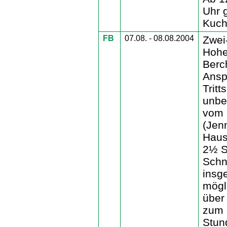
Uhr 
Kuch
FB
07.08. - 08.08.2004
Zwei
Hohe
Berc
Ansp
Tritt
unbed
vom 
(Jen
Haus
2½ S
Schn
insg
mögl
über
zum 
Stun