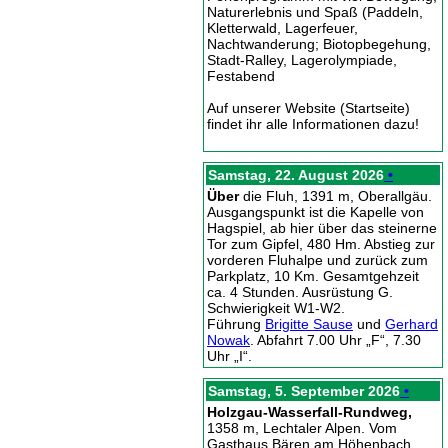
Naturerlebnis und Spaß (Paddeln,
Kletterwald, Lagerfeuer,
Nachtwanderung; Biotopbegehung,
Stadt-Ralley, Lagerolympiade,
Festabend
Auf unserer Website (Startseite)
findet ihr alle Informationen dazu!
Samstag, 22. August 2026
•
Über
die Fluh, 1391 m, Oberallgäu.
Ausgangspunkt ist die Kapelle von
Hagspiel, ab hier über das steinerne
Tor zum Gipfel, 480 Hm. Abstieg zur
vorderen Fluhalpe und zurück zum
Parkplatz, 10 Km. Gesamtgehzeit
ca. 4 Stunden. Ausrüstung G.
Schwierigkeit W1-W2.
Führung
Brigitte Sause
und
Gerhard
Nowak
. Abfahrt 7.00 Uhr „F“, 7.30
Uhr „I“.
Samstag, 5. September 2026
•
Holzgau-Wasserfall-Rundweg,
1358 m, Lechtaler Alpen. Vom
Gasthaus Bären am Höhenbach