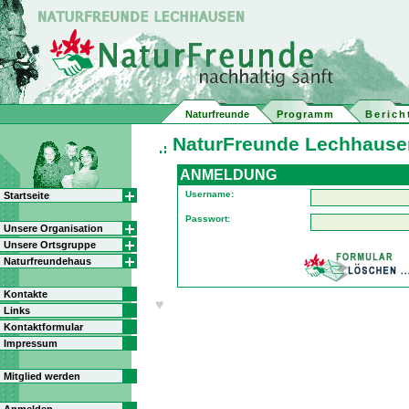
Naturfreunde
Programm
Berich
NaturFreunde Lechhausen
ANMELDUNG
Username:
Startseite
Passwort:
Unsere Organisation
Unsere Ortsgruppe
Naturfreundehaus
Kontakte
♥
Links
Kontaktformular
Impressum
Mitglied werden