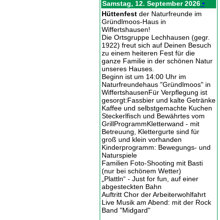
Samstag, 12. September 2026
•
Hüttenfest
der Naturfreunde im
Gründlmoos-Haus in
Wiffertshausen!
Die Ortsgruppe Lechhausen (gegr.
1922) freut sich auf Deinen Besuch
zu einem heiteren Fest für die
ganze Familie in der schönen Natur
unseres Hauses.
Beginn ist um 14:00 Uhr im
Naturfreundehaus "Gründlmoos" in
WiffertshausenFür Verpflegung ist
gesorgt:Fassbier und kalte Getränke
Kaffee und selbstgemachte Kuchen
Steckerlfisch und Bewährtes vom
GrillProgrammKletterwand - mit
Betreuung, Klettergurte sind für
groß und klein vorhanden
Kinderprogramm: Bewegungs- und
Naturspiele
Familien Foto-Shooting mit Basti
(nur bei schönem Wetter)
„Plattln“ - Just for fun, auf einer
abgesteckten Bahn
Auftritt Chor der Arbeiterwohlfahrt
Live Musik am Abend: mit der Rock
Band "Midgard"