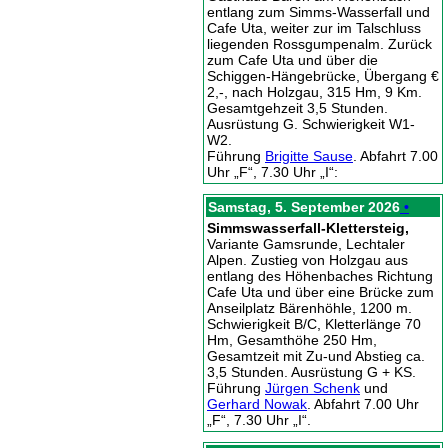
entlang zum Simms-Wasserfall und
Cafe Uta, weiter zur im Talschluss
liegenden Rossgumpenalm. Zurück
zum Cafe Uta und über die
Schiggen-Hängebrücke, Übergang €
2,-, nach Holzgau, 315 Hm, 9 Km.
Gesamtgehzeit 3,5 Stunden.
Ausrüstung G. Schwierigkeit W1-
W2.
Führung
Brigitte Sause
. Abfahrt 7.00
Uhr „F“, 7.30 Uhr „I“:
Samstag, 5. September 2026
•
Simmswasserfall-Klettersteig,
Variante Gamsrunde, Lechtaler
Alpen. Zustieg von Holzgau aus
entlang des Höhenbaches Richtung
Cafe Uta und über eine Brücke zum
Anseilplatz Bärenhöhle, 1200 m.
Schwierigkeit B/C, Kletterlänge 70
Hm, Gesamthöhe 250 Hm,
Gesamtzeit mit Zu-und Abstieg ca.
3,5 Stunden. Ausrüstung G + KS.
Führung
Jürgen Schenk
und
Gerhard Nowak
. Abfahrt 7.00 Uhr
„F“, 7.30 Uhr „I“.